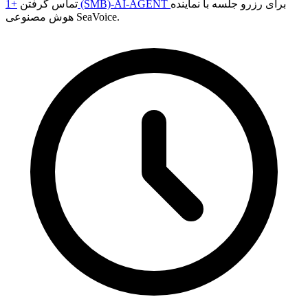
برای رزرو جلسه با نماینده
+1 (SMB)-AI-AGENT
تماس گرفتن
هوش مصنوعی SeaVoice.