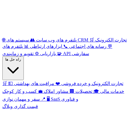
تجارت الکترونیک
🛒
سیستم های CRM
پلتفرم های وب سایت
👥
🌐
💬
رسانه های اجتماعی
📞
ابزارهای ارتباطی
📊
پلتفرم های
API سفارشی
🧩
تقویم و زمانبندی
بازاریابی
⚙️
راه حل ها
تجارت الکترونیک و خرده فروشی
❤️
مراقبت های بهداشتی
💵
🛒
خدمات مالی
🎓
تحصیلات
🏢
مشاور املاک
💼
کسب و کار کوچک
SaaS و فناوری
🖥️
سفر و مهمان نوازی
📍
قیمت گذاری
وبلاگ