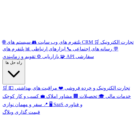
تجارت الکترونیک
🛒
سیستم های CRM
پلتفرم های وب سایت
👥
🌐
💬
رسانه های اجتماعی
📞
ابزارهای ارتباطی
📊
پلتفرم های
API سفارشی
🧩
تقویم و زمانبندی
بازاریابی
⚙️
راه حل ها
تجارت الکترونیک و خرده فروشی
❤️
مراقبت های بهداشتی
💵
🛒
خدمات مالی
🎓
تحصیلات
🏢
مشاور املاک
💼
کسب و کار کوچک
SaaS و فناوری
🖥️
سفر و مهمان نوازی
📍
قیمت گذاری
وبلاگ