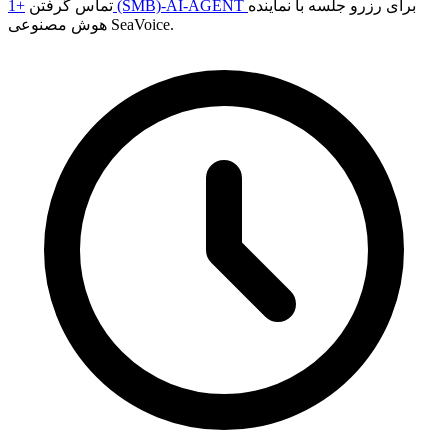
برای رزرو جلسه با نماینده
+1 (SMB)-AI-AGENT
تماس گرفتن
هوش مصنوعی SeaVoice.