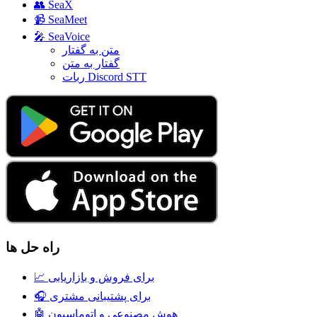
👥
SeaX
📹
SeaMeet
🎤
SeaVoice
متن به گفتار
گفتار به متن
ربات Discord STT
راه حل ها
برای فروش و بازاریابی
📈
برای پشتیبانی مشتری
🎧
هوش مصنوعی و اتوماسیون
🤖