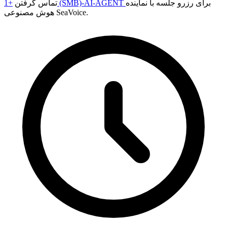
برای رزرو جلسه با نماینده
+1 (SMB)-AI-AGENT
تماس گرفتن
هوش مصنوعی SeaVoice.