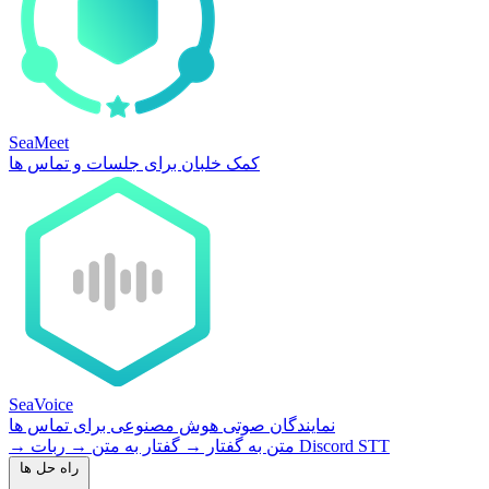
SeaMeet
کمک خلبان برای جلسات و تماس ها
SeaVoice
نمایندگان صوتی هوش مصنوعی برای تماس ها
ربات Discord STT
متن به گفتار
→
گفتار به متن
→
→
راه حل ها