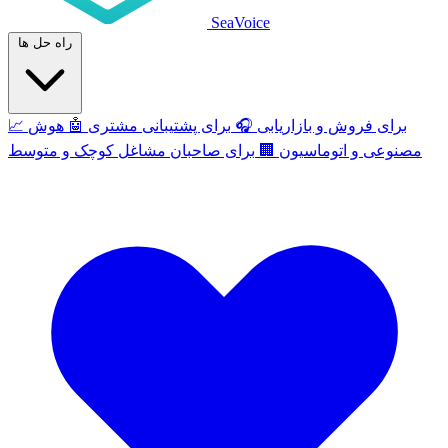
SeaVoice
راه حل ها
برای فروش و بازاریابی
🎧
برای پشتیبانی مشتری
🤖
هوش
📈
مصنوعی و اتوماسیون
🏢
برای صاحبان مشاغل کوچک و متوسط