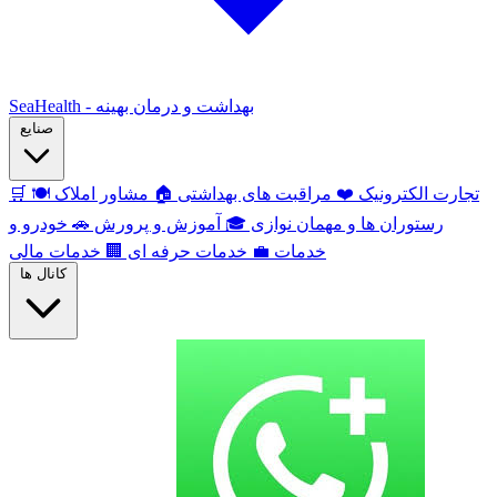
SeaHealth - بهداشت و درمان بهینه
صنایع
تجارت الکترونیک
❤️
مراقبت های بهداشتی
🏠
مشاور املاک
🍽️
🛒
رستوران ها و مهمان نوازی
🎓
آموزش و پرورش
🚗
خودرو و
خدمات
💼
خدمات حرفه ای
🏢
خدمات مالی
کانال ها