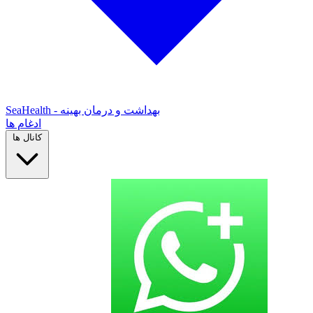
SeaHealth - بهداشت و درمان بهینه
ادغام ها
کانال ها