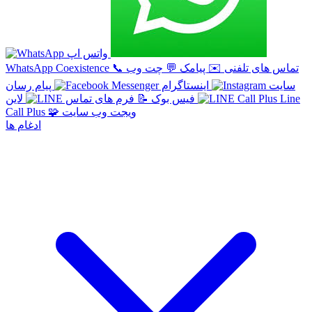
واتس اپ
تماس های تلفنی
✉️
پیامک
💬
چت وب
📞
WhatsApp Coexistence
سایت
اینستاگرام
پیام رسان
Line
لاین
فیس بوک
📝
فرم های تماس
ویجت وب سایت
🧩
Call Plus
ادغام ها