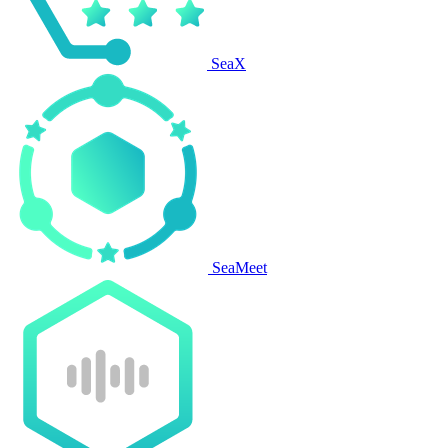
SeaX
SeaMeet