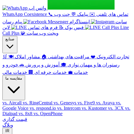
واتس اپ
تماس های تلفنی
✉️
پیامک
💬
چت وب
📞
WhatsApp Coexistence
سایت
اینستاگرام
پیام رسان
Line
فیس بوک
📝
فرم های تماس
لاین
ویجت وب سایت
🧩
Call Plus
صنایع
تجارت الکترونیک
❤️
مراقبت های بهداشتی
🏠
مشاور املاک
🍽️
🛒
رستوران ها و مهمان نوازی
🎓
آموزش و پرورش
🚗
خودرو و
خدمات
💼
خدمات حرفه ای
🏢
خدمات مالی
مقایسه ما
vs. Aircall
vs. RingCentral
vs. Genesys
vs. Five9
vs. Avaya
vs.
Google Voice
vs. respond.io
vs. Intercom
vs. Kustomer
vs. 3CX
vs.
Dialpad
vs. 8x8
vs. OpenPhone
قیمت گذاری
وبلاگ
IR