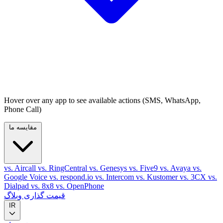
Hover over any app to see available actions (SMS, WhatsApp,
Phone Call)
مقایسه ما
vs. Aircall
vs. RingCentral
vs. Genesys
vs. Five9
vs. Avaya
vs.
Google Voice
vs. respond.io
vs. Intercom
vs. Kustomer
vs. 3CX
vs.
Dialpad
vs. 8x8
vs. OpenPhone
قیمت گذاری
وبلاگ
IR