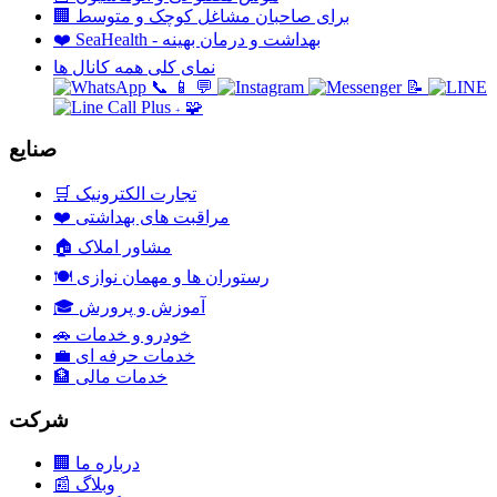
برای صاحبان مشاغل کوچک و متوسط
🏢
SeaHealth - بهداشت و درمان بهینه
❤️
نمای کلی همه کانال ها
📞
📱
💬
📝
🧩
+
صنایع
تجارت الکترونیک
🛒
مراقبت های بهداشتی
❤️
مشاور املاک
🏠
رستوران ها و مهمان نوازی
🍽️
آموزش و پرورش
🎓
خودرو و خدمات
🚗
خدمات حرفه ای
💼
خدمات مالی
🏦
شرکت
درباره ما
🏢
وبلاگ
📰