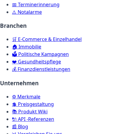
📅
Terminerinnerung
⚠️
Notalarme
Branchen
🛒
E-Commerce & Einzelhandel
🏠
Immobilie
🗳️
Politische Kampagnen
❤️
Gesundheitspflege
💰
Finanzdienstleistungen
Unternehmen
⚙️
Merkmale
💲
Preisgestaltung
📚
Produkt Wiki
🔌
API -Referenzen
📰
Blog
📊
Vergleichen Sie uns