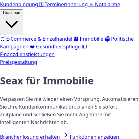
Kundenbindung
🗓️
Terminerinnerung
⚠️
Notalarme
Branchen
🛒
E-Commerce & Einzelhandel
🏢
Immobilie
🗳️
Politische
Kampagnen
❤️
Gesundheitspflege
💵
Finanzdienstleistungen
Preisgestaltung
Seax für
Immobilie
Verpassen Sie nie wieder einen Vorsprung. Automatisieren
Sie Ihre Kundenkommunikation, planen Sie sofort
Zeitpläne und schließen Sie mehr Angebote mit
intelligenten Nachrichten ab.
Branchenlösung erhalten
Funktionen anzeigen