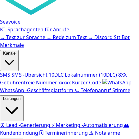
Seavoice
KI -Sprachagenten für Anrufe
→
Text zur Sprache
→
Rede zum Text
→
Discord Stt Bot
Merkmale
Kanäle
SMS
SMS -Übersicht
10DLC
Lokalnummer (10DLC)
8XX
Gebührenfreie Nummer
xxxxx
Kurzer Code
WhatsApp -Geschäftsplattform
📞
Telefonanruf Stimme
Lösungen
🎯
Lead -Generierung
⚡️
Marketing -Automatisierung
👥
Kundenbindung
🗓️
Terminerinnerung
⚠️
Notalarme